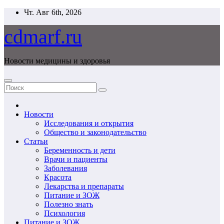
Перейти
Чт. Авг 6th, 2026
к
содержимому
cdmarf.ru
Новости медицины и здоровья
Новости
Исследования и открытия
Общество и законодательство
Статьи
Беременность и дети
Врачи и пациенты
Заболевания
Красота
Лекарства и препараты
Питание и ЗОЖ
Полезно знать
Психология
Питание и ЗОЖ