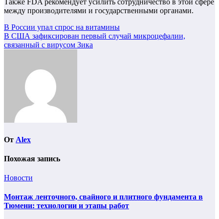
Также FDA рекомендует усилить сотрудничество в этой сфере
между производителями и государственными органами.
Навигация
В России упал спрос на витамины
В США зафиксирован первый случай микроцефалии,
по
связанный с вирусом Зика
записям
От
Alex
Похожая запись
Новости
Монтаж ленточного, свайного и плитного фундамента в
Тюмени: технологии и этапы работ