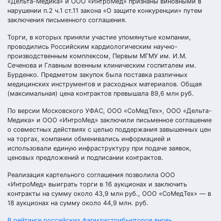
«Дельта-Медика» и ООО «ИнтроМед» признаны виновными в
нарушении п.2 ч.1 ст.11 закона «О защите конкуренции» путем
заключения письменного соглашения.
Торги, в которых приняли участие упомянутые компании,
проводились Российским кардиологическим научно-
производственным комплексом, Первым МГМУ им. И.М.
Сеченова и Главным военным клиническим госпиталем им.
Бурденко. Предметом закупок была поставка различных
медицинских инструментов и расходных материалов. Общая
(максимальная) цена контрактов превышала 89,6 млн руб.
По версии Московского УФАС, ООО «СоМедТех», ООО «Дельта-
Медика» и ООО «ИнтроМед» заключили письменное соглашение
о совместных действиях с целью поддержания завышенных цен
на торгах, компании обменивались информацией и
использовали единую инфраструктуру при подаче заявок,
ценовых предложений и подписании контрактов.
Реализация картельного соглашения позволила ООО
«ИнтроМед» выиграть торги в 16 аукционах и заключить
контракты на сумму около 43,9 млн руб., ООО «СоМедТех» — в
18 аукционах на сумму около 44,9 млн. руб.
В рейтинге российских фармдистрибьюторов вновь