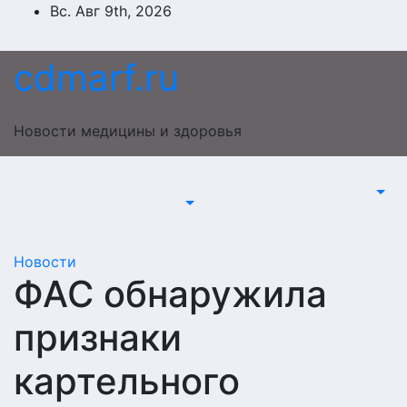
Перейти
Вс. Авг 9th, 2026
к
содержимому
cdmarf.ru
Новости медицины и здоровья
Новости
ФАС обнаружила
признаки
картельного