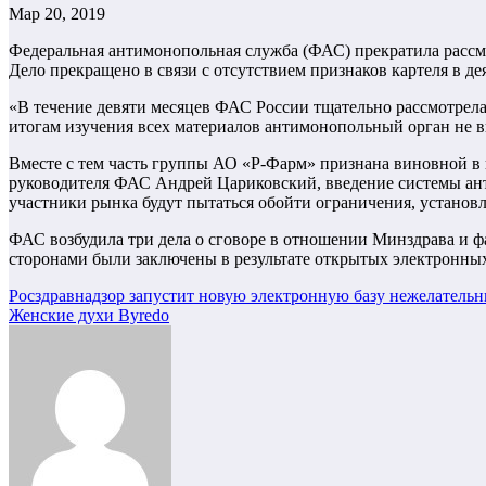
Мар 20, 2019
Федеральная антимонопольная служба (ФАС) прекратила рассм
Дело прекращено в связи с отсутствием признаков картеля в де
«В течение девяти месяцев ФАС России тщательно рассмотрела 
итогам изучения всех материалов антимонопольный орган не 
Вместе с тем часть группы АО «Р-Фарм» признана виновной в
руководителя ФАС Андрей Цариковский, введение системы ант
участники рынка будут пытаться обойти ограничения, установ
ФАС возбудила три дела о сговоре в отношении Минздрава и ф
сторонами были заключены в результате открытых электронных
Навигация
Росздравнадзор запустит новую электронную базу нежелатель
Женские духи Byredo
по
записям