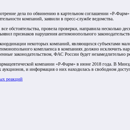
отрение дела по обвинению в картельном соглашении «Р-Фарм»
ятельности компаний, заявили в пресс-службе ведомства.
все обстоятельства, провела проверки, направила несколько дес
выявил признаков нарушения антимонопольного законодательст
 координации некоторых компаний, являющихся субъектами мало
имонопольного комплаенса в компаниях должно исключить нару
ленные законодательством, ФАС России будет незамедлительно р
армацевтической компании «Р-Фарм» в июне 2018 года. В Минзд
 аукционов, и информация о них находилась в свободном доступ
ных реакций