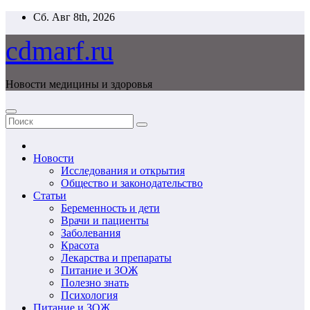
Перейти
Сб. Авг 8th, 2026
к
содержимому
cdmarf.ru
Новости медицины и здоровья
Новости
Исследования и открытия
Общество и законодательство
Статьи
Беременность и дети
Врачи и пациенты
Заболевания
Красота
Лекарства и препараты
Питание и ЗОЖ
Полезно знать
Психология
Питание и ЗОЖ