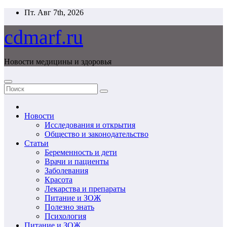
Перейти
Пт. Авг 7th, 2026
к
содержимому
cdmarf.ru
Новости медицины и здоровья
Новости
Исследования и открытия
Общество и законодательство
Статьи
Беременность и дети
Врачи и пациенты
Заболевания
Красота
Лекарства и препараты
Питание и ЗОЖ
Полезно знать
Психология
Питание и ЗОЖ