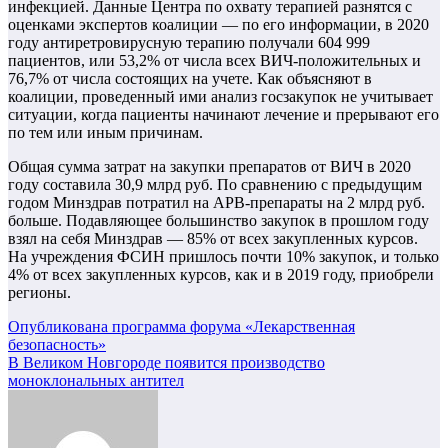
инфекцией. Данные Центра по охвату терапией разнятся с
оценками экспертов коалиции — по его информации, в 2020
году антиретровирусную терапию получали 604 999
пациентов, или 53,2% от числа всех ВИЧ-положительных и
76,7% от числа состоящих на учете. Как объясняют в
коалиции, проведенный ими анализ госзакупок не учитывает
ситуации, когда пациенты начинают лечение и прерывают его
по тем или иным причинам.
Общая сумма затрат на закупки препаратов от ВИЧ в 2020
году составила 30,9 млрд руб. По сравнению с предыдущим
годом Минздрав потратил на АРВ-препараты на 2 млрд руб.
больше. Подавляющее большинство закупок в прошлом году
взял на себя Минздрав — 85% от всех закупленных курсов.
На учреждения ФСИН пришлось почти 10% закупок, и только
4% от всех закупленных курсов, как и в 2019 году, приобрели
регионы.
Навигация
Опубликована программа форума «Лекарственная
безопасность»
по
В Великом Новгороде появится производство
записям
моноклональных антител