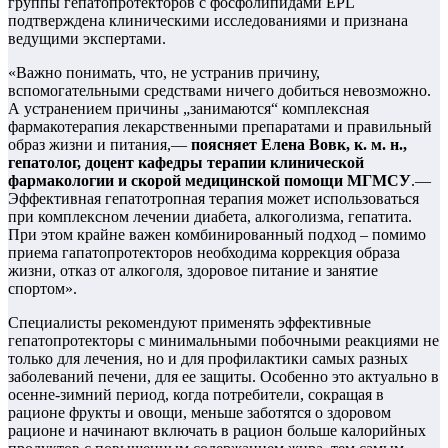
группы гепатопротекторов с фосфолипидами EPL
подтверждена клиническими исследованиями и признана
ведущими экспертами.
«Важно понимать, что, не устранив причину,
вспомогательными средствами ничего добиться невозможно.
А устранением причины „занимаются“ комплексная
фармакотерапия лекарственными препаратами и правильный
образ жизни и питания,—
поясняет Елена Вовк, к. м. н.,
гепатолог, доцент кафедры терапии клинической
фармакологии и скорой медицинской помощи МГМСУ
.—
Эффективная гепатотропная терапия может использоваться
при комплексном лечении диабета, алкоголизма, гепатита.
При этом крайне важен комбинированный подход – помимо
приема гапатопротекторов необходима коррекция образа
жизни, отказ от алкоголя, здоровое питание и занятие
спортом».
Специалисты рекомендуют применять эффективные
гепатопротекторы с минимальными побочными реакциями не
только для лечения, но и для профилактики самых разных
заболеваний печени, для ее защиты. Особенно это актуально в
осенне-зимний период, когда потребители, сокращая в
рационе фрукты и овощи, меньше заботятся о здоровом
рационе и начинают включать в рацион больше калорийных