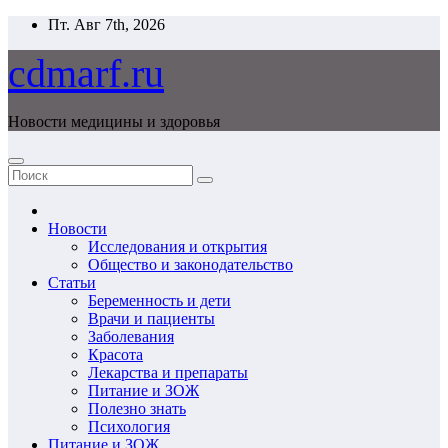
Перейти
Пт. Авг 7th, 2026
к
содержимому
cdmarf.ru
Новости медицины и здоровья
Новости
Исследования и открытия
Общество и законодательство
Статьи
Беременность и дети
Врачи и пациенты
Заболевания
Красота
Лекарства и препараты
Питание и ЗОЖ
Полезно знать
Психология
Питание и ЗОЖ