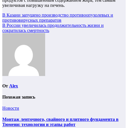
продуктов с повышенным содержанием жира, тем самым
увеличивая нагрузку на печень.
Навигация
В Казани запущено производство противоопухолевых и
противовирусных препаратов
по
В России увеличилась продолжительность жизни и
записям
сократилась смертность
От
Alex
Похожая запись
Новости
Монтаж ленточного, свайного и плитного фундамента в
Тюмени: технологии и этапы работ