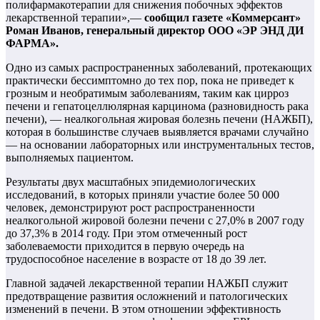
полифармакотерапии для снижения побочных эффектов
лекарственной терапии»,—
сообщил газете «Коммерсант»
Роман Иванов, генеральный директор ООО «ЭР ЭНД ДИ
ФАРМА».
Одно из самых распространенных заболеваний, протекающих
практически бессимптомно до тех пор, пока не приведет к
грозным и необратимым заболеваниям, таким как цирроз
печени и гепатоцеллюлярная карцинома (разновидность рака
печени), — неалкогольная жировая болезнь печени (НАЖБП),
которая в большинстве случаев выявляется врачами случайно
— на основании лабораторных или инструментальных тестов,
выполняемых пациентом.
Результаты двух масштабных эпидемиологических
исследований, в которых приняли участие более 50 000
человек, демонстрируют рост распространенности
неалкогольной жировой болезни печени с 27,0% в 2007 году
до 37,3% в 2014 году. При этом отмеченный рост
заболеваемости приходится в первую очередь на
трудоспособное население в возрасте от 18 до 39 лет.
Главной задачей лекарственной терапии НАЖБП служит
предотвращение развития осложнений и патологических
изменений в печени. В этом отношении эффективность