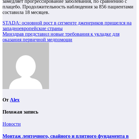
замедляет прогрессирование заболевания, по сравнению с
плацебо. Продолжительность наблюдения за 856 пациентами
составила 18 месяцев.
Навигация
STADA: основной рост в сегменте дженериков пришелся на
западноевропейские страны
по
Минздрав представил новые требования к укладке для
записям
оказания первичной медпомощи
От
Alex
Похожая запись
Новости
Монтаж ленточного, свайного и плитного фундамента в