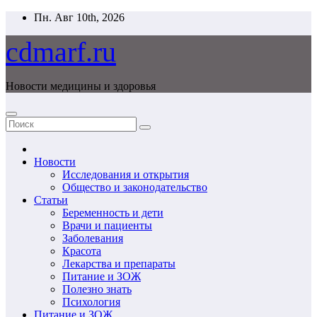
Перейти
Пн. Авг 10th, 2026
к
содержимому
cdmarf.ru
Новости медицины и здоровья
Новости
Исследования и открытия
Общество и законодательство
Статьи
Беременность и дети
Врачи и пациенты
Заболевания
Красота
Лекарства и препараты
Питание и ЗОЖ
Полезно знать
Психология
Питание и ЗОЖ