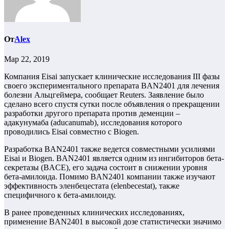
От
Alex
Мар 22, 2019
Компания Eisai запускает клинические исследования III фазы
своего экспериментального препарата BAN2401 для лечения
болезни Альцгеймера, сообщает Reuters. Заявление было
сделано всего спустя сутки после объявления о прекращении
разработки другого препарата против деменции –
адакунумаба (aducanumab), исследования которого
проводились Eisai совместно с Biogen.
Разработка BAN2401 также ведется совместными усилиями
Eisai и Biogen. BAN2401 является одним из ингибиторов бета-
секретазы (BACE), его задача состоит в снижении уровня
бета-амилоида. Помимо BAN2401 компании также изучают
эффективность эленбецестата (elenbecestat), также
специфичного к бета-амилоиду.
В ранее проведенных клинических исследованиях,
применение BAN2401 в высокой дозе статистически значимо