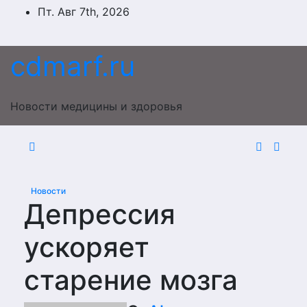
Перейти
Пт. Авг 7th, 2026
к
содержимому
cdmarf.ru
Новости медицины и здоровья
Новости
Депрессия
ускоряет
старение мозга