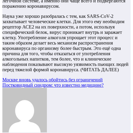
лёгочной системе, а именно они чаще всего и подвергаются
поражению коронавирусом.
Наука уже хорошо разобралась с тем, как SARS-CoV-2
захватывает человеческие клетки. Для этого ему необходим
рецептор АСЕ2 на их поверхности, а потом, используя
специфический белок, вирус проникает внутрь и заражает
клетку. Употребление алкоголя упрощает этот процесс и
таким образом делает весь механизм распространения
коронавируса по организму более быстрым. Это ещё одна
причина для того, чтобы отказаться от употребления
алкогольных напитков, тем более, что и клинические
наблюдения показывают высокую уязвимость пьющих людей
перед тяжелой формой коронавируса. (ЧИТАТЬ ДАЛЕЕ)
Навигация
Москве вновь удалось обойтись без ограничений
Постковидный синдром: что известно медицине?
по
записям