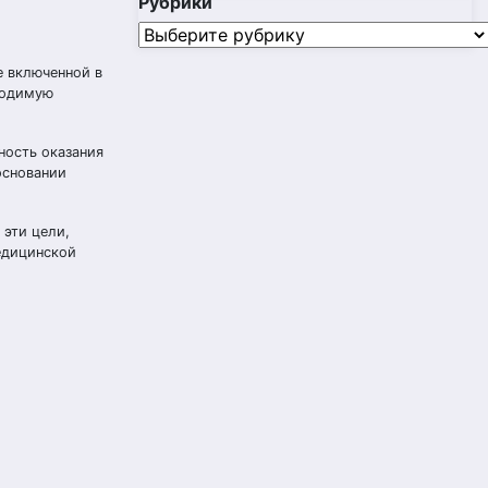
Рубрики
Рубрики
 включенной в
ходимую
ность оказания
основании
эти цели,
медицинской