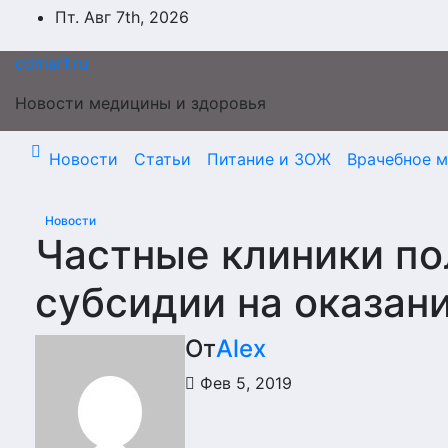
Перейти
Пт. Авг 7th, 2026
к
содержимому
cdmarf.ru
Новости медицины и здоровья
Новости
Статьи
Питание и ЗОЖ
Врачебное 
Новости
Частные клиники по
субсидии на оказан
От
Alex
Фев 5, 2019