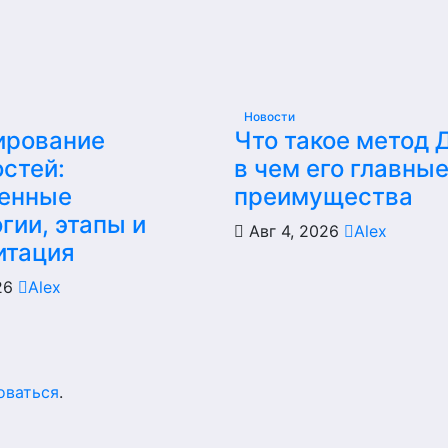
Новости
ирование
Что такое метод 
стей:
в чем его главны
енные
преимущества
гии, этапы и
Авг 4, 2026
Alex
итация
026
Alex
оваться
.