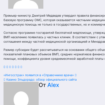
Премьер-министр Дмитрий Медведев утвердил правила финансиро
базовую программу ОМС, которая оказывается частными медицин
медицинскую помощь не только в государственных, но и коммерче
Согласно программе госгарантий бесплатной медпомощи, утвержде
ВМП населению появилась у частных клиник. В соответствии с ут
соглашения между частной медицинской организацией и Минздра
Размер субсидии будет рассчитываться на основании общего объ
показателей плановых объемов ВМП, средних нормативов финансов
помощи, коэффициента уровня среднемесячной заработной платы 
Навигация
«Ингосстрах» появится в «Справочнике врача»
Казино Эльдорадо: обзор официального сайта
по
От
Alex
записям