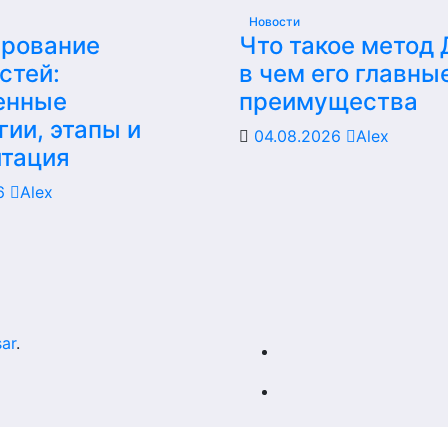
Новости
ирование
Что такое метод
стей:
в чем его главны
енные
преимущества
гии, этапы и
04.08.2026
Alex
итация
26
Alex
ar
.