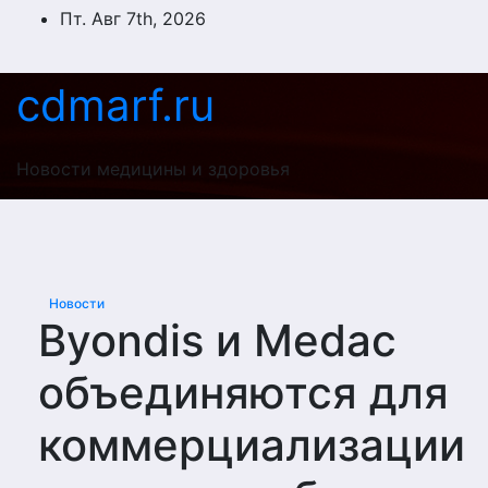
Перейти
Пт. Авг 7th, 2026
к
содержимому
cdmarf.ru
Новости медицины и здоровья
Новости
Byondis и Medac
объединяются для
коммерциализации