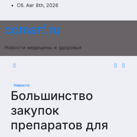
Перейти
Сб. Авг 8th, 2026
к
содержимому
cdmarf.ru
Новости медицины и здоровья
Новости
Большинство
закупок
препаратов для