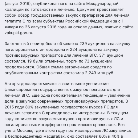
(август 2016), опубликованного на сайте Международной
коалиции по готовности к лечению. Документ представляет
собой обзор государственных закупок препаратов для лечения
гепатита С по всем субъектам Российской Федерации за с 1
января по 26 августа 2016 года на основе данных, взятых с сайта
zakupki.gov.ru.
За отчетный период было объявлено 239 аукционов на закупку
пегилированного интерферона и 224 аукциона на закупку
противовирусных препаратов для лечения ВГС. 371 аукцион
состоялся. 19 были отменены, торги по 73 аукционам
продолжаются. Общая сумма затраченных средств по
опубликованным контрактам составила 2,249 млн руб.
Авторы доклада отмечают значительное увеличение
финансирования государственных закупок препаратов для
лечения ВГС. Еще одна положительная тенденция – увеличение
доли в закупках современных противовирусных препаратов. В
2015 году 80% закупленных государством курсов ЛС для
лечения гепатитов С приходилось на интерфероны. В текущем
году количество закупаемых курсов противовирусных ЛС и
пегилированных интерферонов практически сравнялось. Без
учета Москвы, где в этом году противовирусные ЛС закупались
в беспрецедентных масштабах, оно составляет 60% к 40% в