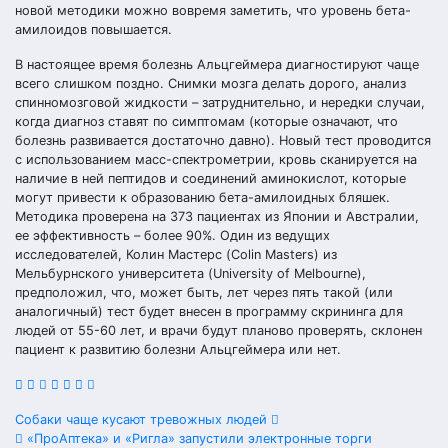
новой методики можно вовремя заметить, что уровень бета-
амилоидов повышается.
В настоящее время болезнь Альцгеймера диагностируют чаще
всего слишком поздно. Снимки мозга делать дорого, анализ
спинномозговой жидкости – затруднительно, и нередки случаи,
когда диагноз ставят по симптомам (которые означают, что
болезнь развивается достаточно давно). Новый тест проводится
с использованием масс-спектрометрии, кровь сканируется на
наличие в ней пептидов и соединений аминокислот, которые
могут привести к образованию бета-амилоидных бляшек.
Методика проверена на 373 пациентах из Японии и Австралии,
ее эффективность – более 90%. Один из ведущих
исследователей, Колин Мастерс (Colin Masters) из
Мельбурнского университета (University of Melbourne),
предположил, что, может быть, лет через пять такой (или
аналогичный) тест будет внесен в программу скрининга для
людей от 55-60 лет, и врачи будут планово проверять, склонен
пациент к развитию болезни Альцгеймера или нет.
Навигация
Собаки чаще кусают тревожных людей
«ПроАптека» и «Ригла» запустили электронные торги