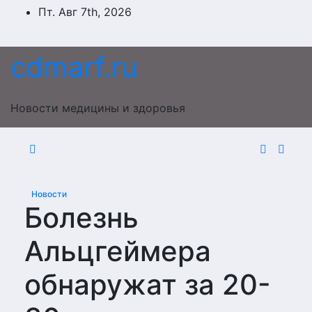
Перейти
Пт. Авг 7th, 2026
к
содержимому
cdmarf.ru
Новости медицины и здоровья
Новости
Болезнь
Альцгеймера
обнаружат за 20-