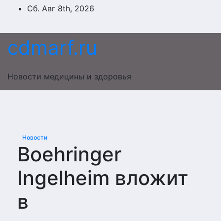
Перейти
Сб. Авг 8th, 2026
к
содержимому
cdmarf.ru
Новости медицины и здоровья
Новости
Boehringer
Ingelheim вложит
в