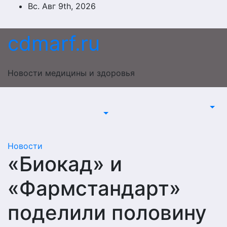
Перейти
Вс. Авг 9th, 2026
к
содержимому
cdmarf.ru
Новости медицины и здоровья
Новости
«Биокад» и
«Фармстандарт»
поделили половину