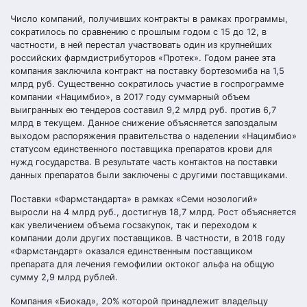
Число компаний, получивших контракты в рамках программы,
сократилось по сравнению с прошлым годом с 15 до 12, в
частности, в ней перестал участвовать один из крупнейших
российских фармдистрибуторов «Протек». Годом ранее эта
компания заключила контракт на поставку бортезомиба на 1,5
млрд руб. Существенно сократилось участие в госпрограмме
компании «Нацимбио», в 2017 году суммарный объем
выигранных ею тендеров составил 9,2 млрд руб. против 6,7
млрд в текущем. Данное снижение объясняется запоздалым
выходом распоряжения правительства о наделении «Нацимбио»
статусом единственного поставщика препаратов крови для
нужд государства. В результате часть контактов на поставки
данных препаратов были заключены с другими поставщиками.
Поставки «Фармстандарта» в рамках «Семи нозологий»
выросли на 4 млрд руб., достигнув 18,7 млрд. Рост объясняется
как увеличением объема госзакупок, так и переходом к
компании доли других поставщиков. В частности, в 2018 году
«Фармстандарт» оказался единственным поставщиком
препарата для лечения гемофилии октоког альфа на общую
сумму 2,9 млрд рублей.
Компания «Биокад», 20% которой принадлежит владельцу