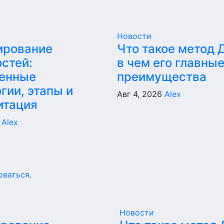
Новости
ирование
Что такое метод 
стей:
в чем его главны
енные
преимущества
гии, этапы и
Авг 4, 2026
Alex
итация
6
Alex
оваться
.
Новости