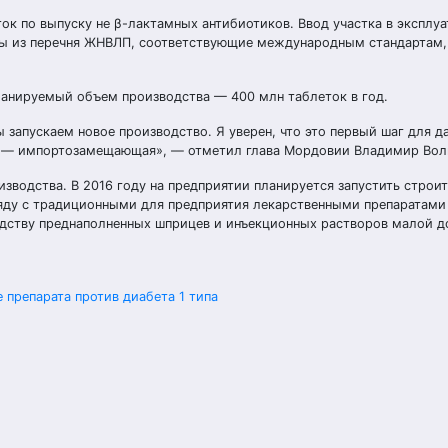
к по выпуску не β-лактамных антибиотиков. Ввод участка в эксплу
ы из перечня ЖНВЛП, соответствующие международным стандартам, 
ланируемый объем производства — 400 млн таблеток в год.
 запускаем новое производство. Я уверен, что это первый шаг для 
ь, — импортозамещающая», — отметил глава Мордовии Владимир Вол
изводства. В 2016 году на предприятии планируется запустить строи
ряду с традиционными для предприятия лекарственными препаратами
дству преднаполненных шприцев и инъекционных растворов малой д
е препарата против диабета 1 типа