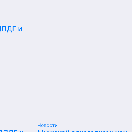
ДПДГ и
е
Новости