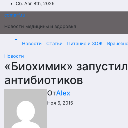
Перейти
Сб. Авг 8th, 2026
к
cdmarf.ru
содержимому
Новости медицины и здоровья
Новости
Статьи
Питание и ЗОЖ
Врачебн
Новости
«Биохимик» запустил
антибиотиков
От
Alex
Ноя 6, 2015