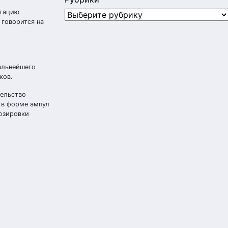
атацию
Рубрики
говорится на
дальнейшего
ков.
тельство
 в форме ампул
озировки