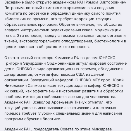
Заседание было открыто академиком РАН Рэмом Викторовичем
Петровым, который отметил исторические вехи создания
Комитета по биоэтике и определил динамику самого понятия
«биоэтики» во времени, что требует коррекции текущих
образовательных программ. Обратил внимание, что общество
владеет инструментами редактирования генов, модификации
генов. Эти вопросы, наряду с темами трансплантации органов и
тканей, экстракорпорального оплодотворения, биотехнологий в
целом приносят в общество много вопросов.
Ответственный секретарь Комиссии РФ по делам ЮНЕСКО
Григорий Эдуардович Орджоникидзе актуализировал состояние
дел в ЮНЕСКО в виде организационных перемен, объединения
департаментов, отметив факт выхода США из данной
организации. Заведующий кафедрой ЮНЕСКО МГУ проф. Юрий
Николаевич Саямов описал текущие задачи кафедр ЮНЕСКО и
их секций, как эффективный инструмент развития и обработки
проблем, имеющих глобальное значение для человечества.
Академик РАН Всеволод Арсеньевич Ткачук отметил, что
текущий уровень использования генетических и клеточных
приемов требует глубоких специальных знаний для написания
программ обучения биоэтике.
Академик РАН, председатель Совета по этике Минздрава