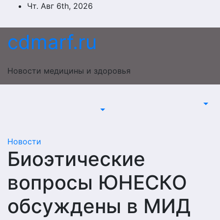
Перейти
Чт. Авг 6th, 2026
к
содержимому
cdmarf.ru
Новости медицины и здоровья
Новости
Биоэтические
вопросы ЮНЕСКО
обсуждены в МИД