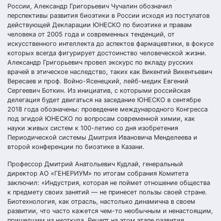
России, Александр Григорьевич Чучалин обозначил
перспективы развития биоэтики в России исходя из постулатов
действующей Декларации ЮНЕСКО по биоэтике и правам
человека от 2005 года и современных тенденций, от
искусственного интеллекта до аспектов фармацевтики, в фокусе
которых всегда фигурирует достоинство человеческой жизни.
Александр Григорьевич провел экскурс по вкладу русских
врачей в этическое наследство, таких как Викентий Викентьевич
Вересаев и проф. Войно-Ясенецкий, лейб-медик Евгений
Сергеевич Боткин. Из инициатив, с которыми российская
делегация будет двигаться на заседание ЮНЕСКО в сентябре
2018 года обозначены: проведение международного Конгресса
под эгидой ЮНЕСКО по вопросам современной химии, как
науки живых систем к 100-летию со дня изобретения
Периодической системы Дмитрия Ивановича Менделеева и
второй конференции по биоэтике в Казани.
Профессор Дмитрий Анатольевич Кудлай, генеральный
директор АО «ГЕНЕРИУМ» по итогам собрания Комитета
заключил: «Индустрия, которая не поймет отношение общества
к предмету своих занятий — не принесет пользы своей стране.
Биотехнология, как отрасль, настолько динамична в своем
развитии, что часто кажется чем-то необычным и ненастоящим,
пришедшим из ниоткуда. Рецепт на этом этапе развития