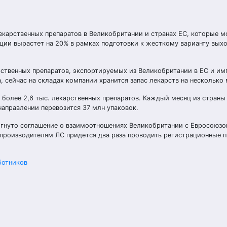
екарственных препаратов в Великобритании и странах ЕС, которые м
кции вырастет на 20% в рамках подготовки к жесткому варианту вых
рственных препаратов, экспортируемых из Великобритании в ЕС и и
, сейчас на складах компании хранится запас лекарств на несколько 
более 2,6 тыс. лекарственных препаратов. Каждый месяц из страны
направлении перевозится 37 млн упаковок.
стигнуто соглашение о взаимоотношениях Великобритании с Евросоюз
к производителям ЛС придется два раза проводить регистрационные 
ботников