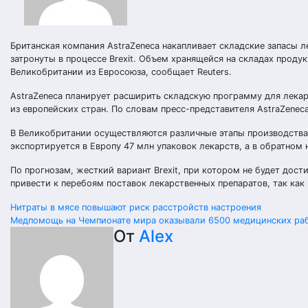
Британская компания AstraZeneca накапливает складские запасы л
затронуты в процессе Brexit. Объем хранящейся на складах проду
Великобритании из Евросоюза, сообщает Reuters.
AstraZeneca планирует расширить складскую программу для лека
из европейских стран. По словам пресс-представителя AstraZeneca
В Великобритании осуществляются различные этапы производства 
экспортируется в Европу 47 млн упаковок лекарств, а в обратном 
По прогнозам, жесткий вариант Brexit, при котором не будет до
привести к перебоям поставок лекарственных препаратов, так ка
Навигация
Нитраты в мясе повышают риск расстройств настроения
Медпомощь на Чемпионате мира оказывали 6500 медицинских ра
по
От
Alex
записям