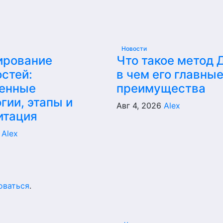
Новости
ирование
Что такое метод 
стей:
в чем его главны
енные
преимущества
гии, этапы и
Авг 4, 2026
Alex
итация
6
Alex
оваться
.