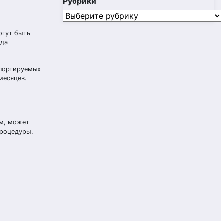
Рубрики
Рубрики
огут быть
ода
мпортируемых
месяцев.
ом, может
процедуры.