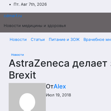
Перейти
Пт. Авг 7th, 2026
к
содержимому
cdmarf.ru
Новости медицины и здоровья
Новости
Статьи
Питание и ЗОЖ
Врачебное мн
Новости
AstraZeneca делает
Brexit
От
Alex
Июл 19, 2018