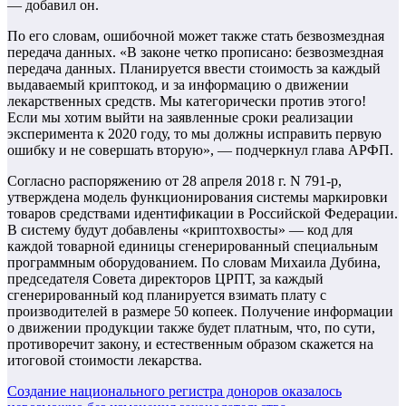
— добавил он.
По его словам, ошибочной может также стать безвозмездная
передача данных. «В законе четко прописано: безвозмездная
передача данных. Планируется ввести стоимость за каждый
выдаваемый криптокод, и за информацию о движении
лекарственных средств. Мы категорически против этого!
Если мы хотим выйти на заявленные сроки реализации
эксперимента к 2020 году, то мы должны исправить первую
ошибку и не совершать вторую», — подчеркнул глава АРФП.
Согласно распоряжению от 28 апреля 2018 г. N 791-р,
утверждена модель функционирования системы маркировки
товаров средствами идентификации в Российской Федерации.
В систему будут добавлены «криптохвосты» — код для
каждой товарной единицы сгенерированный специальным
программным оборудованием. По словам Михаила Дубина,
председателя Совета директоров ЦРПТ, за каждый
сгенерированный код планируется взимать плату с
производителей в размере 50 копеек. Получение информации
о движении продукции также будет платным, что, по сути,
противоречит закону, и естественным образом скажется на
итоговой стоимости лекарства.
Навигация
Создание национального регистра доноров оказалось