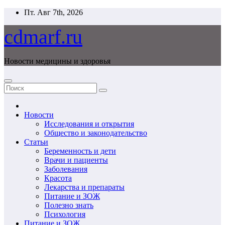
Перейти
Пт. Авг 7th, 2026
к
содержимому
cdmarf.ru
Новости медицины и здоровья
Новости
Исследования и открытия
Общество и законодательство
Статьи
Беременность и дети
Врачи и пациенты
Заболевания
Красота
Лекарства и препараты
Питание и ЗОЖ
Полезно знать
Психология
Питание и ЗОЖ