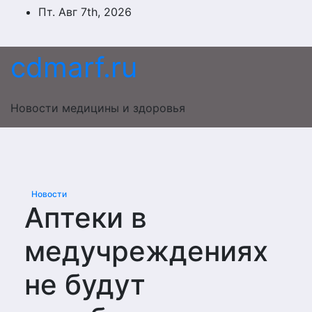
Перейти
Пт. Авг 7th, 2026
к
содержимому
cdmarf.ru
Новости медицины и здоровья
Новости
Аптеки в
медучреждениях
не будут