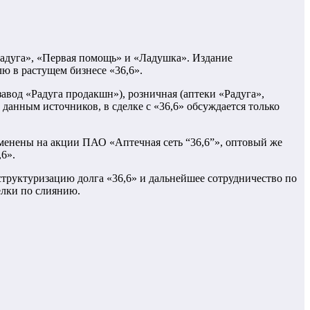
«Радуга», «Первая помощь» и «Ладушка». Издание
ю в растущем бизнесе «36,6».
завод «Радуга продакшн»), розничная (аптеки «Радуга»,
данным источников, в сделке с «36,6» обсуждается только
бменены на акции ПАО «Аптечная сеть “36,6”», оптовый же
6».
структуризацию долга «36,6» и дальнейшее сотрудничество по
елки по слиянию.