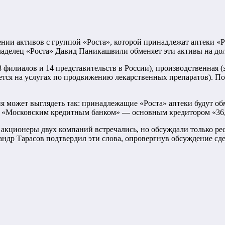
нении активов с группой «Роста», которой принадлежат аптеки 
аделец «Роста» Давид Паникашвили обменяет эти активы на дол
 филиалов и 14 представительств в России), производственная (
тся на услугах по продвижению лекарственных препаратов). По 
ия может выглядеть так: принадлежащие «Роста» аптеки будут о
 с «Московским кредитным банком» — основным кредитором «36,
 акционеры двух компаний встречались, но обсуждали только ре
ндр Тарасов подтвердил эти слова, опровергнув обсуждение сд