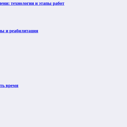
ени: технологии и этапы работ
пы и реабилитация
ить время