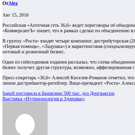
От
Alex
Авг 15, 2016
Российская «Аптечная сеть 36,6» ведет переговоры об объеди
«КоммерсантЪ» пишет, что в рамках сделки по объединению вл
В группу «Роста» входят четыре компании: дистрибуторская (28
«Первая помощь», «Ладушка») и маркетинговая (специализируе
оптовый и розничный бизнес.
Один из собеседников издания рассказал, что схема объединен
бизнес получит другая структура, возможно, аффилированная
Пресс-секретарь «36,6» Алексей Киселев-Романов отметил, что
линии дистрибьютор-ритейлер. Вице-президент «Роста» Алекса
Навигация
Sanofi поставила в Бразилию 500 тыс. доз Денгваксии
Выставка «Нутрициология и Здоровье»
по
записям