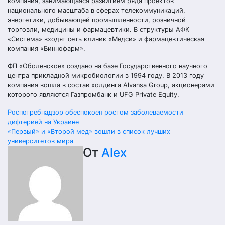
компания, занимающаяся развитием ряда проектов
национального масштаба в сферах телекоммуникаций,
энергетики, добывающей промышленности, розничной
торговли, медицины и фармацевтики. В структуры АФК
«Система» входят сеть клиник «Медси» и фармацевтическая
компания «Биннофарм».
ФП «Оболенское» создано на базе Государственного научного
центра прикладной микробиологии в 1994 году. В 2013 году
компания вошла в состав холдинга Alvansa Group, акционерами
которого являются Газпромбанк и UFG Private Equity.
Навигация
Роспотребнадзор обеспокоен ростом заболеваемости
дифтерией на Украине
по
«Первый» и «Второй мед» вошли в список лучших
университетов мира
записям
От
Alex