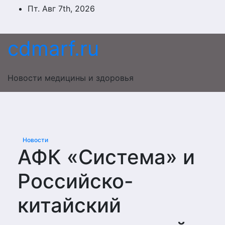
Перейти
Пт. Авг 7th, 2026
к
содержимому
cdmarf.ru
Новости медицины и здоровья
Новости
АФК «Система» и
Российско-
китайский