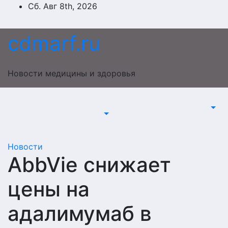
Перейти
Сб. Авг 8th, 2026
к
содержимому
cdmarf.ru
Новости медицины и здоровья
Новости
AbbVie снижает
цены на
адалимумаб в