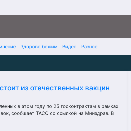
мнение
Здорово бежим
Видео
Разное
стоит из отечественных вакцин
енных в этом году по 25 госконтрактам в рамках
вок, сообщает ТАСС со ссылкой на Минздрав. В