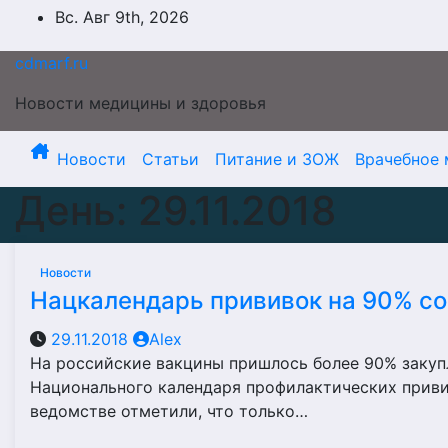
Перейти
Вс. Авг 9th, 2026
к
содержимому
cdmarf.ru
Новости медицины и здоровья
Новости
Статьи
Питание и ЗОЖ
Врачебное 
День:
29.11.2018
Новости
Нацкалендарь прививок на 90% со
29.11.2018
Alex
На российские вакцины пришлось более 90% закупл
Национального календаря профилактических приви
ведомстве отметили, что только…