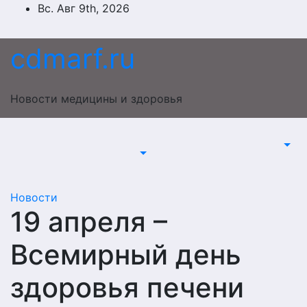
Перейти
Вс. Авг 9th, 2026
к
содержимому
cdmarf.ru
Новости медицины и здоровья
Новости
19 апреля –
Всемирный день
здоровья печени