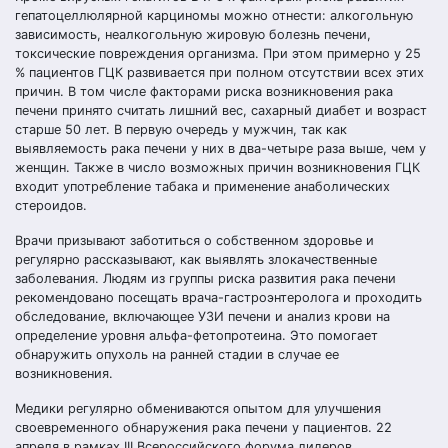
гепатоцеллюлярной карциномы можно отнести: алкогольную
зависимость, неалкогольную жировую болезнь печени,
токсические повреждения организма. При этом примерно у 25
% пациентов ГЦК развивается при полном отсутствии всех этих
причин. В том числе факторами риска возникновения рака
печени принято считать лишний вес, сахарный диабет и возраст
старше 50 лет. В первую очередь у мужчин, так как
выявляемость рака печени у них в два-четыре раза выше, чем у
женщин. Также в число возможных причин возникновения ГЦК
входит употребление табака и применение анаболических
стероидов.
Врачи призывают заботиться о собственном здоровье и
регулярно рассказывают, как выявлять злокачественные
заболевания. Людям из группы риска развития рака печени
рекомендовано посещать врача-гастроэнтеролога и проходить
обследование, включающее УЗИ печени и анализ крови на
определение уровня альфа-фетопротеина. Это помогает
обнаружить опухоль на ранней стадии в случае ее
возникновения.
Медики регулярно обмениваются опытом для улучшения
своевременного обнаружения рака печени у пациентов. 22
апреля в рамках III Всероссийского форума лидеров