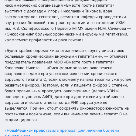
некоммерческих организаций «Вместе против гепатита»
выступит с докладом Игорь Николаевич Тихонов, врач
гастроэнтеролог-гепатолог, ассистент кафедры пропедевтики
внутренних болезней, гастроэнтерологии и гепатологии ИКМ
им. Н.В. Склифосовского Первого МГМУ имени И.М. Сеченова —
«Онкоскрининг больных хроническими вирусными гепатитами,
как элемент профилактики рака печени».
«Будет крайне опрометчиво ограничивать группу риска лишь
больными хроническими вирусными гепатитами», — отмечает
председатель правления МОО «Вместе против гепатита»
Коваленко Никита. — «Риск формирования рака печени
сохраняется даже при успешном излечении хронического
вирусного гепатита С, если к моменту начала терапии уже успел
развиться цирроз. Поэтому, если у пациента фиброз 3 степени,
будет правильным проходить онкоскрининг (делать УЗИ и
проверять уровень АФП), даже при достижении устойчивого
вирусологического ответа, когда РНК вируса уже не
выделяется. Причем, стоит сохранять онконастороженность на
протяжении всей жизни, если вы начинали лечить гепатит С на
стадии цирроза».
Навигация
«НоваМедика» представила препарат для лечения болезни