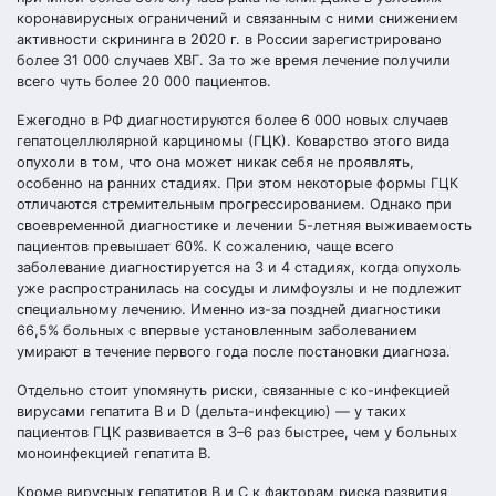
коронавирусных ограничений и связанным с ними снижением
активности скрининга в 2020 г. в России зарегистрировано
более 31 000 случаев ХВГ. За то же время лечение получили
всего чуть более 20 000 пациентов.
Ежегодно в РФ диагностируются более 6 000 новых случаев
гепатоцеллюлярной карциномы (ГЦК). Коварство этого вида
опухоли в том, что она может никак себя не проявлять,
особенно на ранних стадиях. При этом некоторые формы ГЦК
отличаются стремительным прогрессированием. Однако при
своевременной диагностике и лечении 5-летняя выживаемость
пациентов превышает 60%. К сожалению, чаще всего
заболевание диагностируется на 3 и 4 стадиях, когда опухоль
уже распространилась на сосуды и лимфоузлы и не подлежит
специальному лечению. Именно из-за поздней диагностики
66,5% больных с впервые установленным заболеванием
умирают в течение первого года после постановки диагноза.
Отдельно стоит упомянуть риски, связанные с ко-инфекцией
вирусами гепатита В и D (дельта-инфекцию) — у таких
пациентов ГЦК развивается в 3–6 раз быстрее, чем у больных
моноинфекцией гепатита В.
Кроме вирусных гепатитов В и С к факторам риска развития