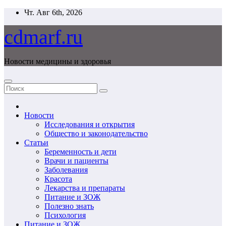
Перейти
Чт. Авг 6th, 2026
к
содержимому
cdmarf.ru
Новости медицины и здоровья
Новости
Исследования и открытия
Общество и законодательство
Статьи
Беременность и дети
Врачи и пациенты
Заболевания
Красота
Лекарства и препараты
Питание и ЗОЖ
Полезно знать
Психология
Питание и ЗОЖ