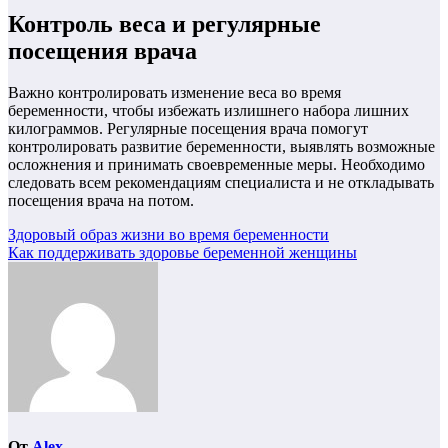
Контроль веса и регулярные
посещения врача
Важно контролировать изменение веса во время
беременности, чтобы избежать излишнего набора лишних
килограммов. Регулярные посещения врача помогут
контролировать развитие беременности, выявлять возможные
осложнения и принимать своевременные меры. Необходимо
следовать всем рекомендациям специалиста и не откладывать
посещения врача на потом.
Навигация
Здоровый образ жизни во время беременности
Как поддерживать здоровье беременной женщины
по
записям
От
Alex