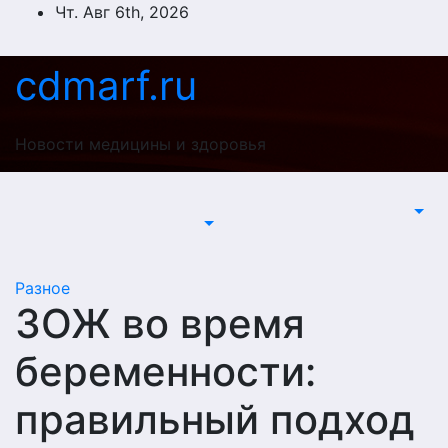
Перейти
Чт. Авг 6th, 2026
к
содержимому
cdmarf.ru
Новости медицины и здоровья
Разное
ЗОЖ во время
беременности:
правильный подход