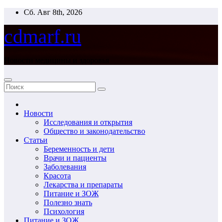
Перейти
Сб. Авг 8th, 2026
к
содержимому
cdmarf.ru
Новости медицины и здоровья
Новости
Исследования и открытия
Общество и законодательство
Статьи
Беременность и дети
Врачи и пациенты
Заболевания
Красота
Лекарства и препараты
Питание и ЗОЖ
Полезно знать
Психология
Питание и ЗОЖ