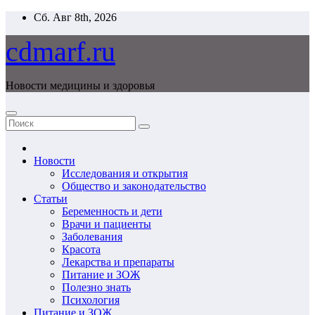
Перейти
Сб. Авг 8th, 2026
к
содержимому
cdmarf.ru
Новости медицины и здоровья
Новости
Исследования и открытия
Общество и законодательство
Статьи
Беременность и дети
Врачи и пациенты
Заболевания
Красота
Лекарства и препараты
Питание и ЗОЖ
Полезно знать
Психология
Питание и ЗОЖ