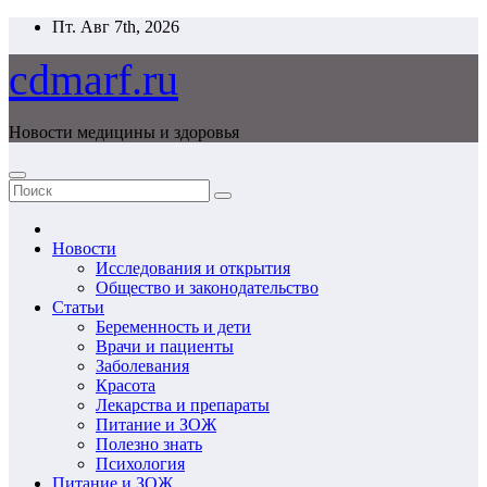
Перейти
Пт. Авг 7th, 2026
к
содержимому
cdmarf.ru
Новости медицины и здоровья
Новости
Исследования и открытия
Общество и законодательство
Статьи
Беременность и дети
Врачи и пациенты
Заболевания
Красота
Лекарства и препараты
Питание и ЗОЖ
Полезно знать
Психология
Питание и ЗОЖ