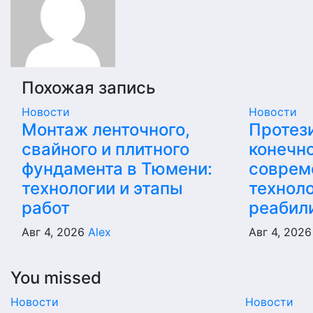
записям
Похожая запись
Новости
Новости
Монтаж ленточного,
Протез
свайного и плитного
конечно
фундамента в Тюмени:
соврем
технологии и этапы
техноло
работ
реабил
Авг 4, 2026
Alex
Авг 4, 202
You missed
Новости
Новости