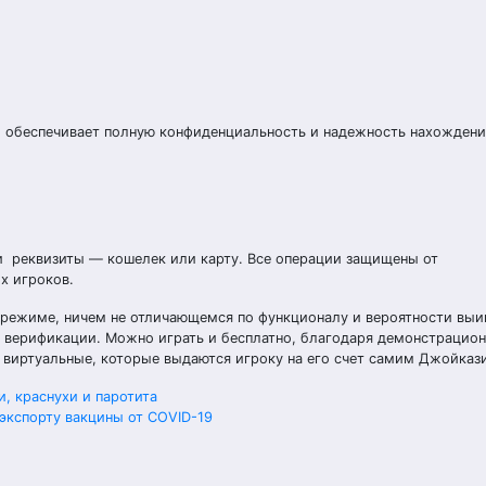
о, обеспечивает полную конфиденциальность и надежность нахождени
и реквизиты — кошелек или карту. Все операции защищены от
х игроков.
режиме, ничем не отличающемся по функционалу и вероятности выи
 и верификации. Можно играть и бесплатно, благодаря демонстрацио
— виртуальные, которые выдаются игроку на его счет самим Джойказ
, краснухи и паротита
 экспорту вакцины от COVID-19