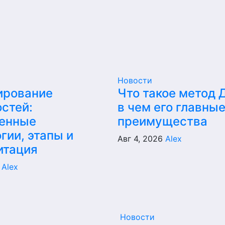
Новости
ирование
Что такое метод 
стей:
в чем его главны
енные
преимущества
гии, этапы и
Авг 4, 2026
Alex
итация
6
Alex
Новости