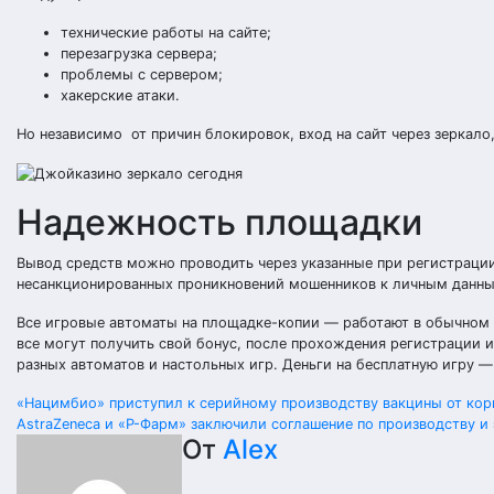
технические работы на сайте;
перезагрузка сервера;
проблемы с сервером;
хакерские атаки.
Но независимо от причин блокировок, вход на сайт через зеркал
Надежность площадки
Вывод средств можно проводить через указанные при регистраци
несанкционированных проникновений мошенников к личным данны
Все игровые автоматы на площадке-копии — работают в обычном 
все могут получить свой бонус, после прохождения регистрации
разных автоматов и настольных игр. Деньги на бесплатную игру 
Навигация
«Нацимбио» приступил к серийному производству вакцины от кори
AstraZeneca и «Р-Фарм» заключили соглашение по производству и
по
От
Alex