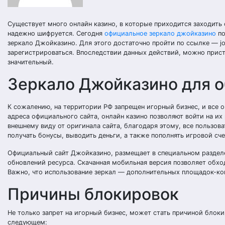
Существует много онлайн казино, в которые приходится заходить 
надежно шифруется. Сегодня
официальное зеркало джойказино
по
зеркало Джойказино. Для этого достаточно пройти по ссылке — joy-
зарегистрироваться. Впоследствии данных действий, можно присту
значительный.
Зеркало Джойказино для о
К сожалению, на территории РФ запрещен игорный бизнес, и все 
адреса официального сайта, онлайн казино позволяют войти на их
внешнему виду от оригинала сайта, благодаря этому, все пользов
получать бонусы, выводить деньги, а также пополнять игровой сче
Официальный сайт Джойказино, размещает в специальном разделе 
обновлений ресурса. Скачанная мобильная версия позволяет обхо
Важно, что использование зеркал — дополнительных площадок-коп
Причины блокировок
Не только запрет на игорный бизнес, может стать причиной блоки
следующем: