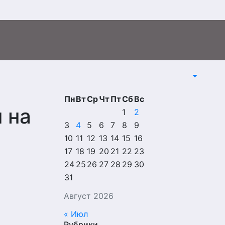
Пн
Вт
Ср
Чт
Пт
Сб
Вс
 на
1
2
3
4
5
6
7
8
9
10
11
12
13
14
15
16
17
18
19
20
21
22
23
24
25
26
27
28
29
30
31
Август 2026
« Июл
Рубрики