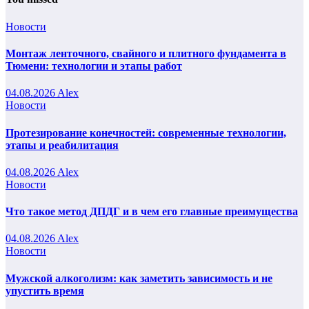
Новости
Монтаж ленточного, свайного и плитного фундамента в
Тюмени: технологии и этапы работ
04.08.2026
Alex
Новости
Протезирование конечностей: современные технологии,
этапы и реабилитация
04.08.2026
Alex
Новости
Что такое метод ДПДГ и в чем его главные преимущества
04.08.2026
Alex
Новости
Мужской алкоголизм: как заметить зависимость и не
упустить время