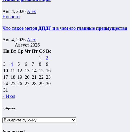
Авг 4, 2026
Alex
Новости
Что такое метод ДПДГ и в чем его главные преимущества
Авг 4, 2026
Alex
Август 2026
Пн
Вт
Ср
Чт
Пт
Сб
Вс
1
2
3
4
5
6
7
8
9
10
11
12
13
14
15
16
17
18
19
20
21
22
23
24
25
26
27
28
29
30
31
« Июл
Рубрики
Рубрики
You missed