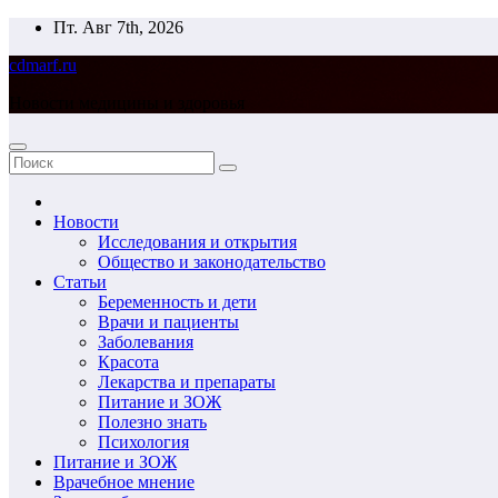
Перейти
Пт. Авг 7th, 2026
к
cdmarf.ru
содержимому
Новости медицины и здоровья
Новости
Исследования и открытия
Общество и законодательство
Статьи
Беременность и дети
Врачи и пациенты
Заболевания
Красота
Лекарства и препараты
Питание и ЗОЖ
Полезно знать
Психология
Питание и ЗОЖ
Врачебное мнение