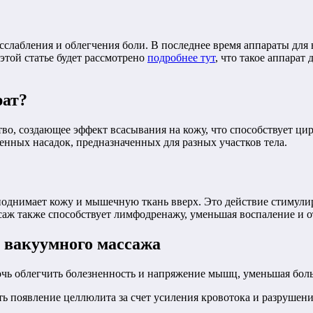
асслабления и облегчения боли. В последнее время аппараты д
 этой статье будет рассмотрено
подробнее тут
, что такое аппарат
рат?
во, создающее эффект всасывания на кожу, что способствует ци
енных насадок, предназначенных для разных участков тела.
поднимает кожу и мышечную ткань вверх. Это действие стимулир
ж также способствует лимфодренажу, уменьшая воспаление и о
 вакуумного массажа
очь облегчить болезненность и напряжение мышц, уменьшая боль
 появление целлюлита за счет усиления кровотока и разрушени