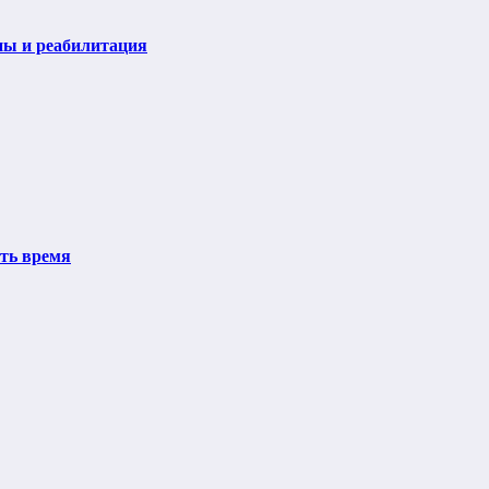
пы и реабилитация
ить время