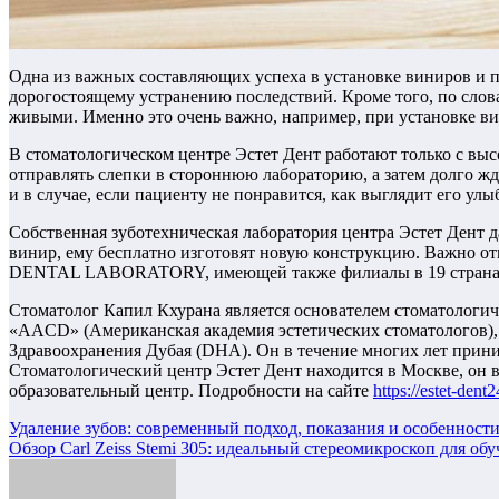
Одна из важных составляющих успеха в установке виниров и п
дорогостоящему устранению последствий. Кроме того, по слов
живыми. Именно это очень важно, например, при установке в
В стоматологическом центре Эстет Дент работают только с вы
отправлять слепки в стороннюю лабораторию, а затем долго жд
и в случае, если пациенту не понравится, как выглядит его ул
Собственная зуботехническая лаборатория центра Эстет Дент д
винир, ему бесплатно изготовят новую конструкцию. Важно о
DENTAL LABORATORY, имеющей также филиалы в 19 страна
Стоматолог Капил Кхурана является основателем стоматологич
«AACD» (Американская академия эстетических стоматологов)
Здравоохранения Дубая (DHA). Он в течение многих лет прини
Стоматологический центр Эстет Дент находится в Москве, он
образовательный центр. Подробности на сайте
https://estet-dent2
Навигация
Удаление зубов: современный подход, показания и особенност
Обзор Carl Zeiss Stemi 305: идеальный стереомикроскоп для об
по
записям