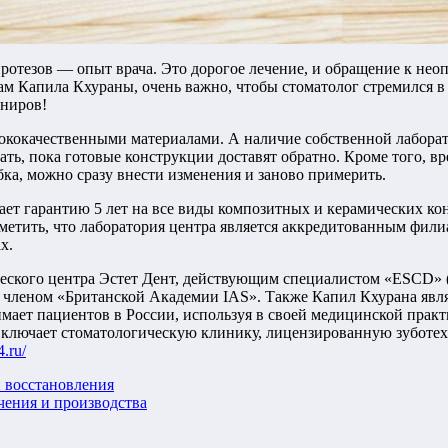
ротезов — опыт врача. Это дорогое лечение, и обращение к не
ам Капила Кхураны, очень важно, чтобы стоматолог стремился в
иниров!
сококачественными материалами. А наличие собственной лаборат
ать, пока готовые конструкции доставят обратно. Кроме того, в
ыбка, можно сразу внести изменения и заново примерить.
ает гарантию 5 лет на все виды композитных и керамических кон
тметить, что лаборатория центра является аккредитованным ф
х.
еского центра Эстет Дент, действующим специалистом «ESCD» (
, членом «Британской Академии IAS». Также Капил Кхурана яв
мает пациентов в России, используя в своей медицинской прак
 включает стоматологическую клинику, лицензированную зубот
4.ru/
и восстановления
учения и производства