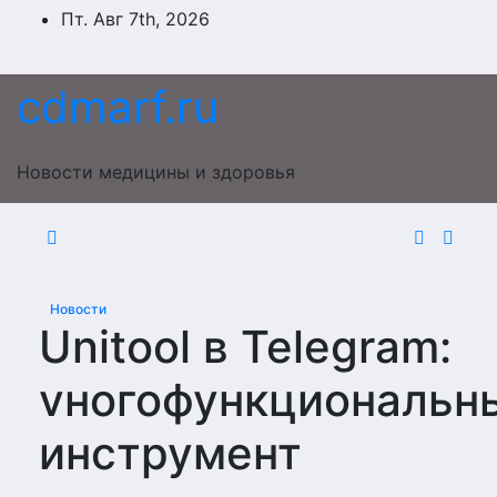
Перейти
Пт. Авг 7th, 2026
к
содержимому
cdmarf.ru
Новости медицины и здоровья
Новости
Unitool в Telegram:
vногофункциональн
инструмент