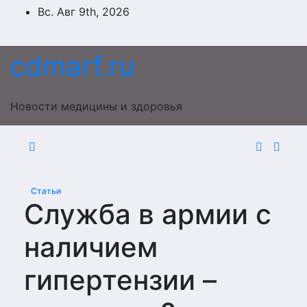
Перейти
Вс. Авг 9th, 2026
к
содержимому
cdmarf.ru
Новости медицины и здоровья
Статьи
Служба в армии с
наличием
гипертензии –