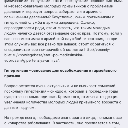
физическими нагрузками, так и перегрузками нервной системы.
И небезосновательно молодых призывников с проблемами
давления интересует вопрос, забирают ли в армию с
повышенным давлением? Безусловно, юным призывникам с
гипертонией служба в армии запрещена. Однако,
справедливости ради, стоит сказать, что таким молодым
людям нелегко дается отстаивание своих прав. Поэтому, если у
вас несовместимая с армейской службой гипертония, но при
этом служить вас все равно призывают, стоит обратиться к
специалистам военно-врачебной коллегии
http://voenniy-
bilet.ru/knowlegebase/stati-po-meditsinskim-
voprosam/gipertenziya-armiya/
.
Гипертензия – основание для освобождения от армейского
призыва
Вопрос остается очень актуальным и не вызывает сомнений,
поскольку гипертензия – синдром, который в последние годы
существенно «омолодился». Кроме того, отмечена тенденция
увеличения количества молодых людей призывного возраста с
данным недугом.
Но прежде всего, необходимо знать врага в лицо, понимать все
о коварстве заболевания. В частности, оно проявляется в том,