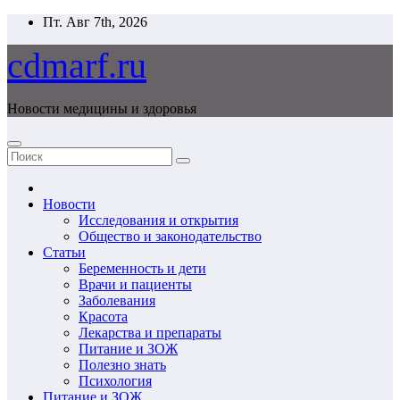
Перейти
Пт. Авг 7th, 2026
к
содержимому
cdmarf.ru
Новости медицины и здоровья
Новости
Исследования и открытия
Общество и законодательство
Статьи
Беременность и дети
Врачи и пациенты
Заболевания
Красота
Лекарства и препараты
Питание и ЗОЖ
Полезно знать
Психология
Питание и ЗОЖ