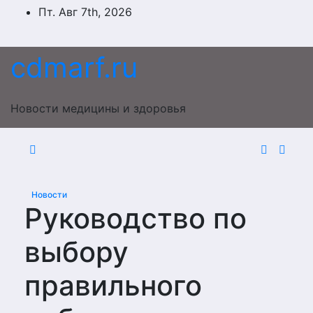
Перейти
Пт. Авг 7th, 2026
к
содержимому
cdmarf.ru
Новости медицины и здоровья
Новости
Руководство по
выбору
правильного