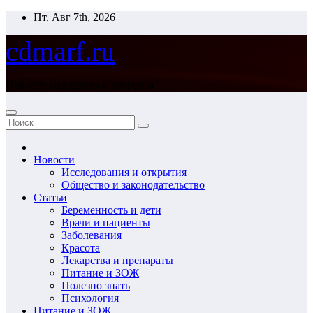
Перейти
Пт. Авг 7th, 2026
к
содержимому
cdmarf.ru
Новости медицины и здоровья
Новости
Исследования и открытия
Общество и законодательство
Статьи
Беременность и дети
Врачи и пациенты
Заболевания
Красота
Лекарства и препараты
Питание и ЗОЖ
Полезно знать
Психология
Питание и ЗОЖ