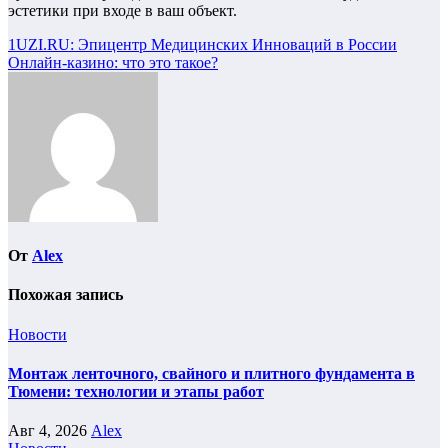
эстетики при входе в ваш объект.
Навигация
1UZI.RU: Эпицентр Медицинских Инноваций в России
Онлайн-казино: что это такое?
по
записям
От
Alex
Похожая запись
Новости
Монтаж ленточного, свайного и плитного фундамента в
Тюмени: технологии и этапы работ
Авг 4, 2026
Alex