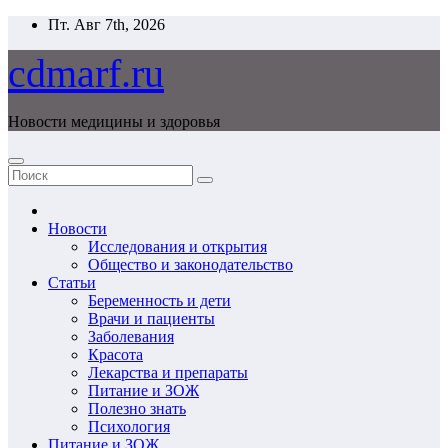
Перейти
Пт. Авг 7th, 2026
к
содержимому
cdmarf.ru
Новости медицины и здоровья
Новости
Исследования и открытия
Общество и законодательство
Статьи
Беременность и дети
Врачи и пациенты
Заболевания
Красота
Лекарства и препараты
Питание и ЗОЖ
Полезно знать
Психология
Питание и ЗОЖ