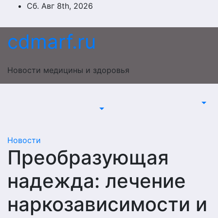
Перейти
Сб. Авг 8th, 2026
к
содержимому
cdmarf.ru
Новости медицины и здоровья
Новости
Преобразующая
надежда: лечение
наркозависимости и