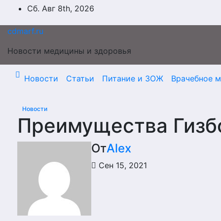
Перейти
Сб. Авг 8th, 2026
к
содержимому
cdmarf.ru
Новости медицины и здоровья
Новости
Статьи
Питание и ЗОЖ
Врачебное 
Новости
Преимущества Гизб
От
Alex
Сен 15, 2021