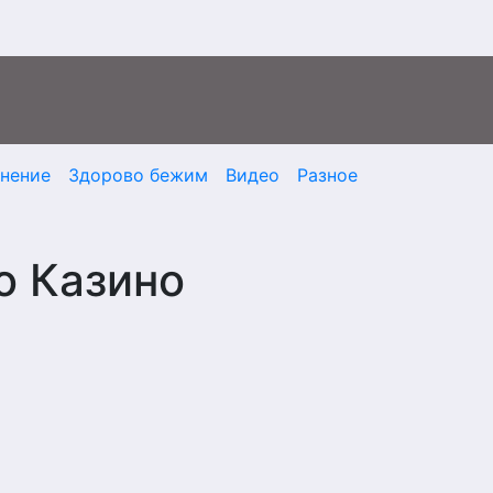
мнение
Здорово бежим
Видео
Разное
о Казино