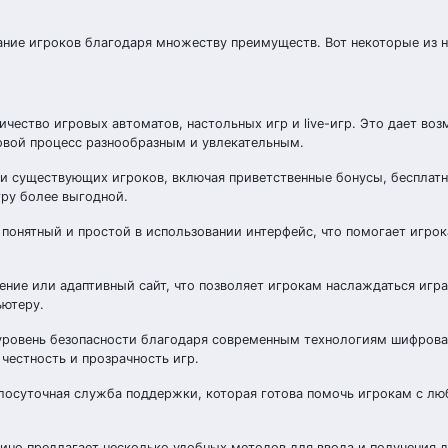
ание игроков благодаря множеству преимуществ. Вот некоторые из н
ичество игровых автоматов, настольных игр и live-игр. Это дает во
овой процесс разнообразным и увлекательным.
х и существующих игроков, включая приветственные бонусы, бесплат
гру более выгодной.
 понятный и простой в использовании интерфейс, что помогает игро
ение или адаптивный сайт, что позволяет игрокам наслаждаться игр
ьютеру.
й уровень безопасности благодаря современным технологиям шифрова
честность и прозрачность игр.
углосуточная служба поддержки, которая готова помочь игрокам с л
зино предлагает несколько удобных методов для ввода и получения д