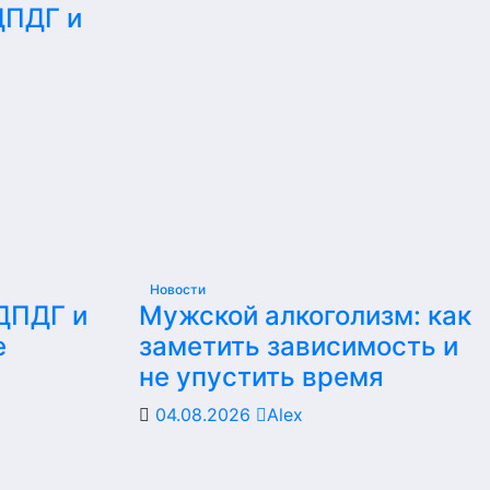
ДПДГ и
е
Новости
 ДПДГ и
Мужской алкоголизм: как
е
заметить зависимость и
не упустить время
04.08.2026
Alex