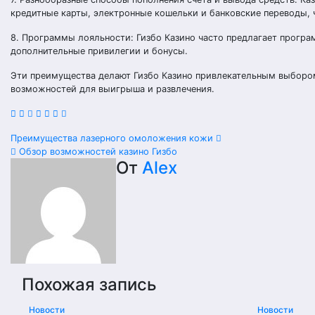
кредитные карты, электронные кошельки и банковские переводы, 
8. Программы лояльности: Гизбо Казино часто предлагает програ
дополнительные привилегии и бонусы.
Эти преимущества делают Гизбо Казино привлекательным выборо
возможностей для выигрыша и развлечения.
Навигация
Преимущества лазерного омоложения кожи
Обзор возможностей казино Гизбо
по
От
Alex
записям
Похожая запись
Новости
Новости