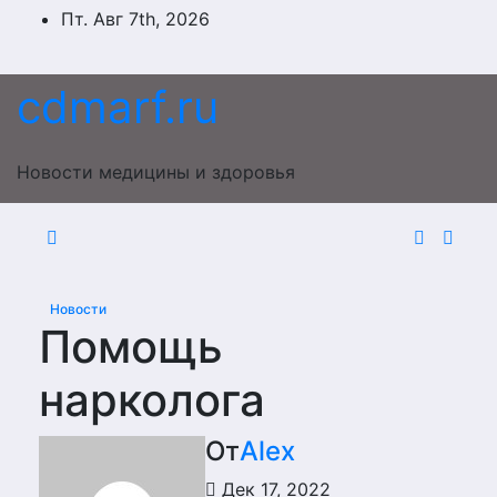
Перейти
Пт. Авг 7th, 2026
к
содержимому
cdmarf.ru
Новости медицины и здоровья
Новости
Помощь
нарколога
От
Alex
Дек 17, 2022