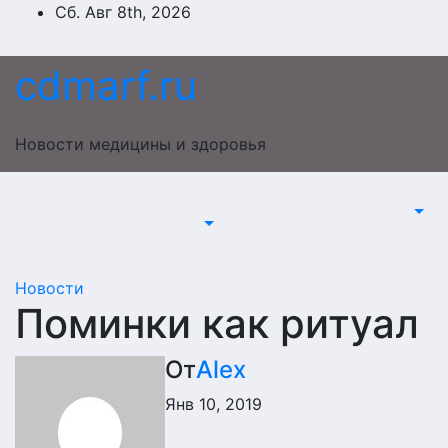
Перейти
Сб. Авг 8th, 2026
к
содержимому
cdmarf.ru
Новости медицины и здоровья
Новости
Поминки как ритуал
От
Alex
Янв 10, 2019