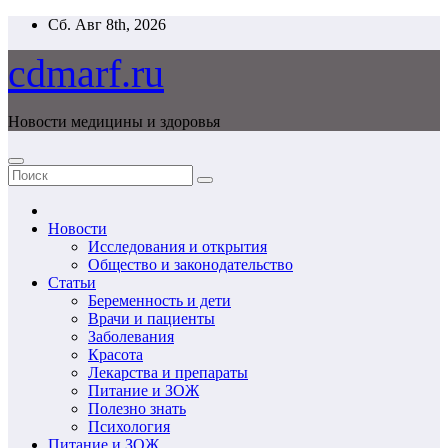
Перейти
Сб. Авг 8th, 2026
к
содержимому
cdmarf.ru
Новости медицины и здоровья
Новости
Исследования и открытия
Общество и законодательство
Статьи
Беременность и дети
Врачи и пациенты
Заболевания
Красота
Лекарства и препараты
Питание и ЗОЖ
Полезно знать
Психология
Питание и ЗОЖ