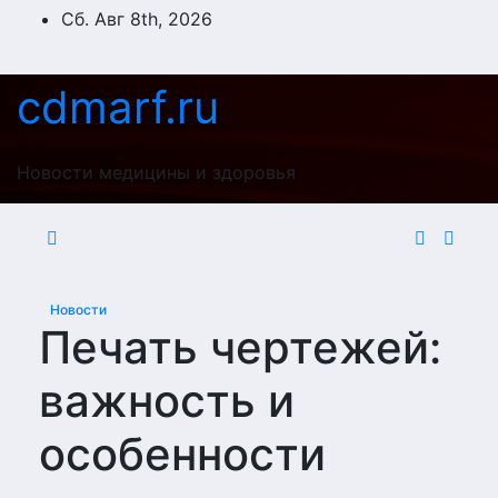
Перейти
Сб. Авг 8th, 2026
к
содержимому
cdmarf.ru
Новости медицины и здоровья
Новости
Печать чертежей:
важность и
особенности