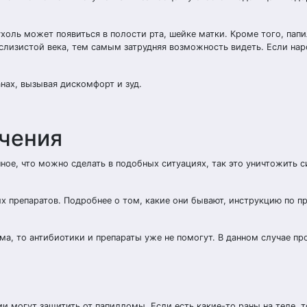
ухоль может появиться в полости рта, шейке матки. Кроме того, па
слизистой века, тем самым затрудняя возможность видеть. Если нар
нах, вызывая дискомфорт и зуд.
ечения
ное, что можно сделать в подобных ситуациях, так это уничтожить 
х препаратов. Подробнее о том, какие они бывают, инструкцию по п
ма, то антибиотики и препараты уже не помогут. В данном случае пр
 могут защитить от папилломы. Если есть какие-то раны на теле, т