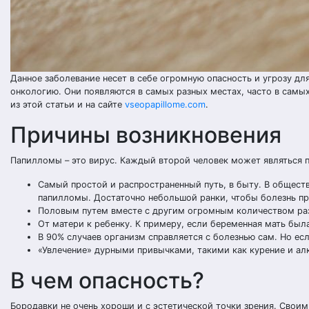
Данное заболевание несет в себе огромную опасность и угрозу для
онкологию. Они появляются в самых разных местах, часто в сам
из этой статьи и на сайте
vseopapillome.com
.
Причины возникновения
Папилломы – это вирус. Каждый второй человек может являться 
Самый простой и распространенный путь, в быту. В обществ
папилломы. Достаточно небольшой ранки, чтобы болезнь пр
Половым путем вместе с другим огромным количеством ра
От матери к ребенку. К примеру, если беременная мать бы
В 90% случаев организм справляется с болезнью сам. Но есл
«Увлечение» дурными привычками, такими как курение и алк
В чем опасность?
Бородавки не очень хороши и с эстетической точки зрения. Своим