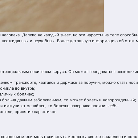
 человека. Далеко не каждый знает, но эти наросты на теле способн
ых неожиданных и неудобных. Более детальную информацию об этом 
потенциальным носителем вируса. Он может передаваться нескольки
енном транспорте, хватаясь и держась за поручни, можно стать нос
оникла во внутрь;
зличных болячек;
ла больна данным заболеванием, то может болеть и новорожденный;
и иммунитет ослаблен, то болезнь наверняка проявит себя;
оголь, принятие наркотиков.
 появлением они могут снизить самооценку своего владельца и подо