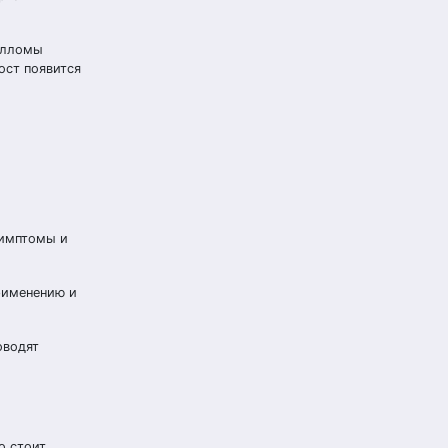
пилломы
ост появится
симптомы и
рименению и
оводят
о стоит