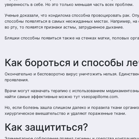
уверенность в себе. Но это только меньшая часть всех проблем.
Ученые доказали, что кондилома способна провоцировать рак. Оп
способны появляться в самых неожиданных местах. Например, на 
во рту, то появятся признаки астмы, затрудненное дыхание.
Бляшки способны появиться также на стенках матки, половых орга
Как бороться и способы л
Окончательно и бесповоротно вирус уничтожить нельзя. Единствен
проявления.
Врачи могут назначать терапию с использованием медикаментозны
найти самые эффективные можно тут vseopapillome.com.
Но, если болезнь зашла слишком далеко и поразила ткани организ
хирургическое вмешательство и удаляют пораженные ткани.
Как защититься?
Элементарное соблюдение правил гигиены и средства контрацепции