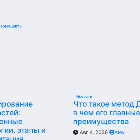
 фармацевты
Новости
ирование
Что такое метод 
стей:
в чем его главны
енные
преимущества
гии, этапы и
Авг 4, 2026
Alex
итация