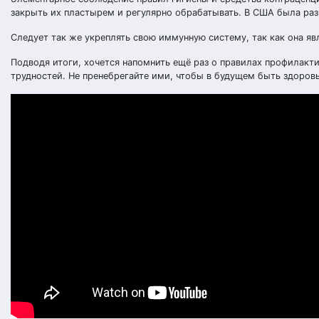
закрыть их пластырем и регулярно обрабатывать. В США была разр
Следует так же укреплять свою иммунную систему, так как она яв
Подводя итоги, хочется напомнить ещё раз о правилах профилакт
трудностей. Не пренебрегайте ими, чтобы в будущем быть здоро