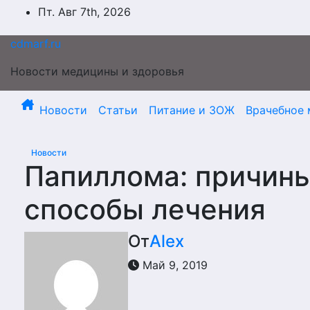
Перейти
Пт. Авг 7th, 2026
к
содержимому
cdmarf.ru
Новости медицины и здоровья
Новости
Статьи
Питание и ЗОЖ
Врачебное 
Новости
Папиллома: причины
способы лечения
От
Alex
Май 9, 2019