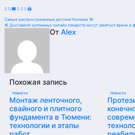
Навигация
Самые распространенные детские болезни
Доставкой купленных онлайн лекарств могут заняться врачи и
по
От
Alex
записям
Похожая запись
Новости
Новости
Монтаж ленточного,
Протез
свайного и плитного
конечно
фундамента в Тюмени:
соврем
технологии и этапы
техноло
работ
реабил