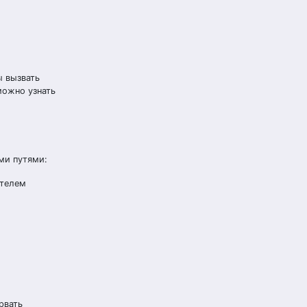
ы вызвать
можно узнать
ми путями:
ителем
рвать