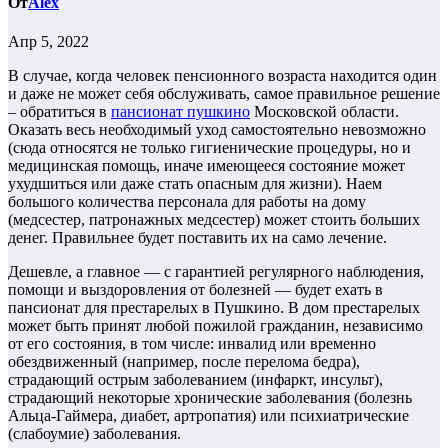
От
Alex
Апр 5, 2022
В случае, когда человек пенсионного возраста находится один
и даже не может себя обслуживать, самое правильное решение
– обратиться в
пансионат пушкино
Московской области.
Оказать весь необходимый уход самостоятельно невозможно
(сюда относятся не только гигиенические процедуры, но и
медицинская помощь, иначе имеющееся состояние может
ухудшиться или даже стать опасным для жизни). Наем
большого количества персонала для работы на дому
(медсестер, патронажных медсестер) может стоить больших
денег. Правильнее будет поставить их на само лечение.
Дешевле, а главное — с гарантией регулярного наблюдения,
помощи и выздоровления от болезней — будет ехать в
пансионат для престарелых в Пушкино. В дом престарелых
может быть принят любой пожилой гражданин, независимо
от его состояния, в том числе: инвалид или временно
обездвиженный (например, после перелома бедра),
страдающий острым заболеванием (инфаркт, инсульт),
страдающий некоторые хронические заболевания (болезнь
Альца-Гаймера, диабет, артропатия) или психиатрические
(слабоумие) заболевания.