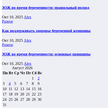
ЗОЖ во время беременности: правильный подход
Окт 10, 2025
Alex
Разное
Как поддерживать здоровье беременной женщины
Окт 10, 2025
Alex
Разное
ЗОЖ во время беременности: основные принципы
Окт 10, 2025
Alex
Август 2026
Пн
Вт
Ср
Чт
Пт
Сб
Вс
1
2
3
4
5
6
7
8
9
10
11
12
13
14
15
16
17
18
19
20
21
22
23
24
25
26
27
28
29
30
31