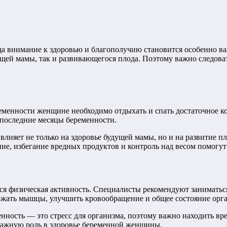
а внимание к здоровью и благополучию становится особенно в
щей мамы, так и развивающегося плода. Поэтому важно следова
еременности женщине необходимо отдыхать и спать достаточное к
в последние месяцы беременности.
ияет не только на здоровье будущей мамы, но и на развитие пл
ние, избегание вредных продуктов и контроль над весом помогу
я физическая активность. Специалисты рекомендуют заниматься 
ржать мышцы, улучшить кровообращение и общее состояние орг
ность — это стресс для организма, поэтому важно находить вре
важную роль в здоровье беременной женщины.