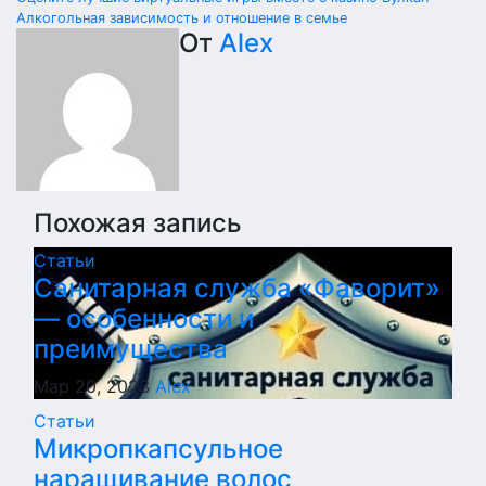
Навигация
Алкогольная зависимость и отношение в семье
по
От
Alex
записям
Похожая запись
Статьи
Санитарная служба «Фаворит»
— особенности и
преимущества
Мар 20, 2023
Alex
Статьи
Микропкапсульное
наращивание волос