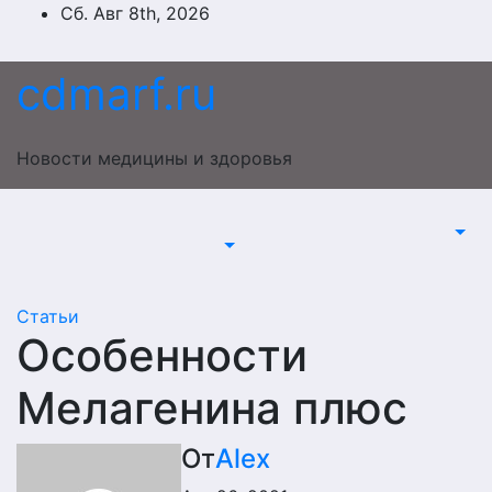
Перейти
Сб. Авг 8th, 2026
к
содержимому
cdmarf.ru
Новости медицины и здоровья
Статьи
Особенности
Мелагенина плюс
От
Alex